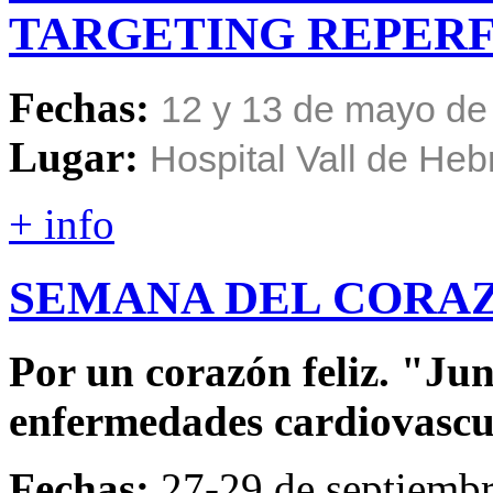
TARGETING
REPERF
Fechas:
12 y 13 de mayo de
Lugar:
Hospital Vall de He
+ info
SEMANA
DEL
CORA
Por un corazón feliz. "Ju
enfermedades cardiovascu
Fechas:
27-29 de septiembr