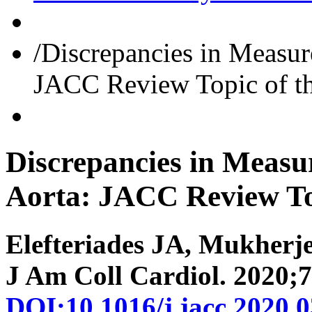
/
Discrepancies in Measur
JACC Review Topic of t
Discrepancies
in
Measu
Aorta:
JACC
Review
T
Elefteriades JA, Mukherj
J Am Coll Cardiol. 2020;7
DOI:10.1016/j.jacc.2020.0